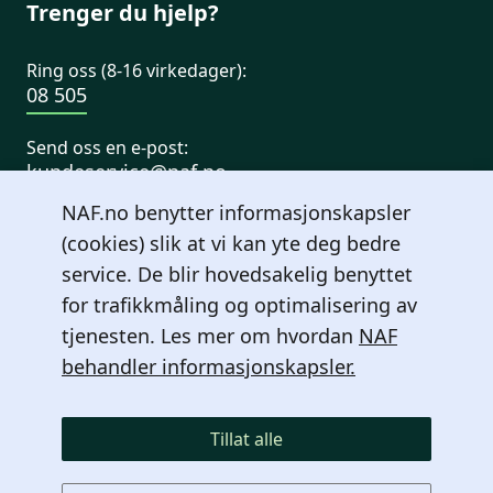
Trenger du hjelp?
Ring oss (8-16 virkedager):
08 505
Send oss en e-post:
kundeservice@naf.no
NAF.no benytter informasjonskapsler
Fra utlandet:
(cookies) slik at vi kan yte deg bedre
+47 23 21 31 00
service. De blir hovedsakelig benyttet
for trafikkmåling og optimalisering av
tjenesten. Les mer om hvordan
NAF
behandler informasjonskapsler.
Tillat alle
© Norges Automobil-Forbund